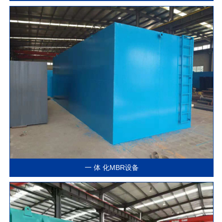
一 体 化MBR设备