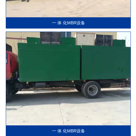
一 体 化MBR设备
一 体 化MBR设备