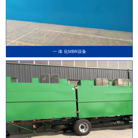
一 体 化MBR设备