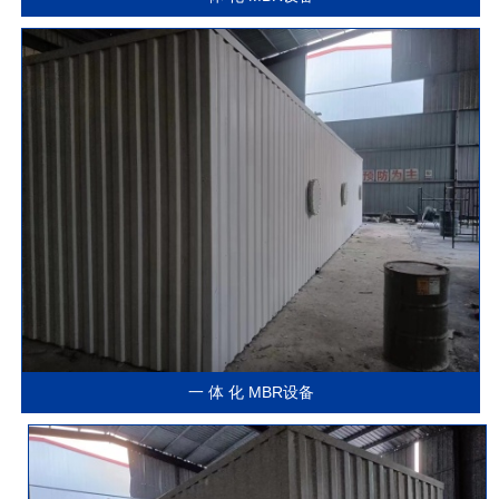
一 体 化 MBR设备