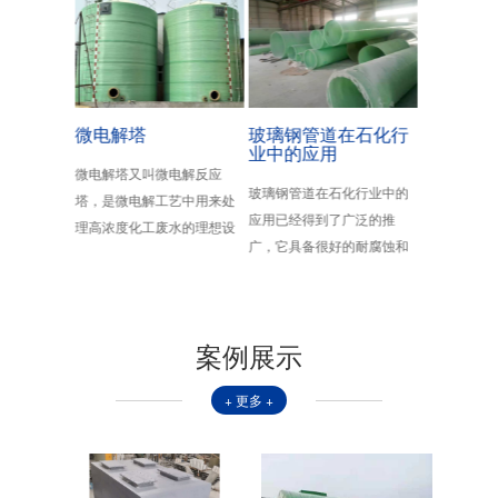
等特点，在各个领域广泛应
一体化预制泵站在安装过程
用。正确安装玻璃钢管道对
中需要注意什么？我们一起
于确保其性能和使用寿命至
来看一下！
关重要。在接下来的文章
中，我将详细介绍玻璃钢管
微电解塔
玻璃钢管道在石化行
道的正确安装步骤和注意事
业中的应用
项，帮助您了解如何正确安
微电解塔又叫微电解反应
玻璃钢管道在石化行业中的
装玻璃钢管道。
塔，是微电解工艺中用来处
应用已经得到了广泛的推
理高浓度化工废水的理想设
广，它具备很好的耐腐蚀和
备，利用填充在反应器内的
耐磨性能，同时还有很好的
铁碳填料可以ji大的提高废水
抗压和抗拉强度，非常适合
的可生化性，去除色度和重
在石化行业中使用。
金属。是目前应用较为广泛
案例展示
的新型污水处理设备。
—————
—————
+ 更多 +