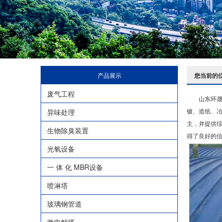
产品展示
您当前的
废气工程
山东环
镀、造纸、
异味处理
主，并提供
生物除臭装置
得了良好的
光氧设备
一 体 化 MBR设备
喷淋塔
玻璃钢管道