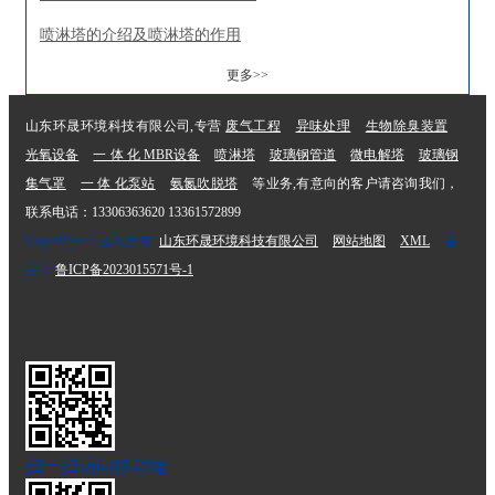
喷淋塔的介绍及喷淋塔的作用
更多>>
山东环晟环境科技有限公司,专营
废气工程
异味处理
生物除臭装置
光氧设备
一 体 化 MBR设备
喷淋塔
玻璃钢管道
微电解塔
玻璃钢
集气罩
一 体 化泵站
氨氮吹脱塔
等业务,有意向的客户请咨询我们，
联系电话：13306363620 13361572899
CopyRight © 版权所有:
山东环晟环境科技有限公司
网站地图
XML
备
案号:
鲁ICP备2023015571号-1
扫一扫访问移动端