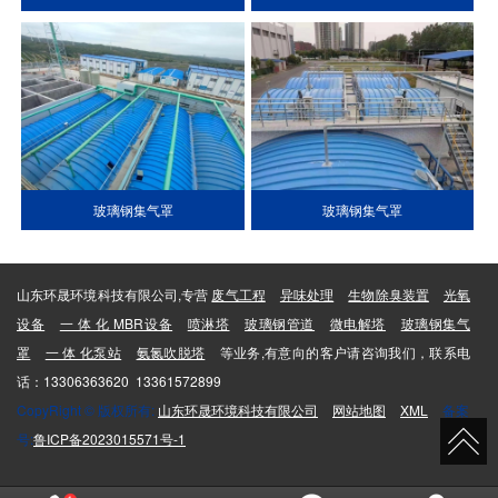
玻璃钢集气罩
玻璃钢集气罩
山东环晟环境科技有限公司,专营
废气工程
异味处理
生物除臭装置
光氧
设备
一 体 化 MBR设备
喷淋塔
玻璃钢管道
微电解塔
玻璃钢集气
罩
一 体 化泵站
氨氮吹脱塔
等业务,有意向的客户请咨询我们，联系电
话：13306363620 13361572899
CopyRight © 版权所有:
山东环晟环境科技有限公司
网站地图
XML
备案
号:
鲁ICP备2023015571号-1